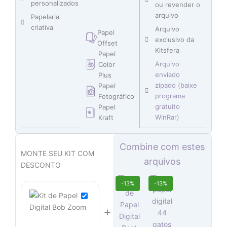
personalizados
ou revender o
arquivo
Papelaria
criativa
Arquivo
Papel
exclusivo da
Offset
Kitsfera
Papel
Arquivo
Color
enviado
Plus
zipado (baixe
Papel
programa
Fotográfico
gratuito
Papel
WinRar)
Kraft
O
O
O
O
Combine com estes
preço
preço
preço
preço
MONTE SEU KIT COM
arquivos
original
original
atual
atual
DESCONTO
era:
era:
é:
é:
O
O
O
O
-13%
-13%
R$ 12,90.
R$ 14,90.
R$ 7,45.
R$ 6,45.
preço
preço
preço
preço
original
atual
original
atual
+
era:
é:
era:
é:
R$ 14,90.
R$ 12,90.
R$ 14,90.
R$ 12,90.