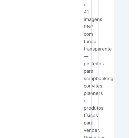
e
41
imagens
PNG
com
fundo
transparente
—
perfeitos
para
scrapbooking,
convites,
planners
e
produtos
físicos
para
vender.
Download