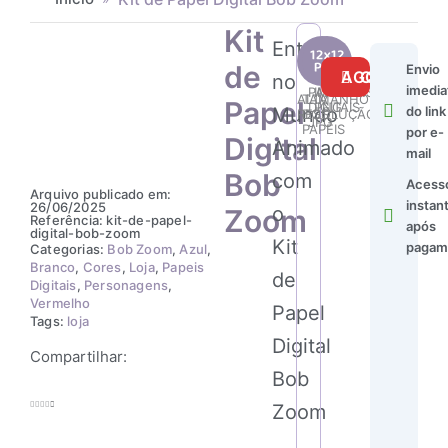
Kit
Entre
Kit
24
41
de
Envio
de
COMPRAR AGORA
no
imedia
Papel
PAPÉIS
IMAGENS
ALTA
TAMANHO
Papel
DIGITAIS
PNG
Mundo
Digital
do link
RESOLUÇÃO
DOS
JPG
PAPÉIS
Bob
por e-
Digital
Animado
Zoom
mail
quantidade
Bob
com
Acess
Arquivo publicado em:
instan
26/06/2025
o
Zoom
Referência: kit-de-papel-
após
digital-bob-zoom
Kit
pagam
Categorias:
Bob Zoom
,
Azul
,
Branco
,
Cores
,
Loja
,
Papeis
de
Digitais
,
Personagens
,
Vermelho
Papel
Tags:
loja
Digital
Compartilhar:
Bob
Zoom