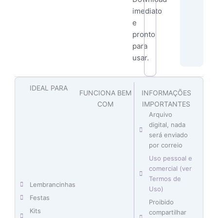
imediato
e
pronto
para
usar.
IDEAL PARA
FUNCIONA BEM
INFORMAÇÕES
COM
IMPORTANTES
Arquivo
digital, nada
será enviado
por correio
Uso pessoal e
comercial (ver
Termos de
Lembrancinhas
Uso)
Festas
Proibido
Kits
compartilhar