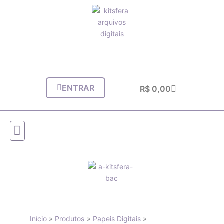
Ir
para
o
conteúdo
ENTRAR
Carrinho
R$
0,00
Início
Produtos
Papeis Digitais