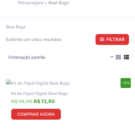
Personagens
Beat Bugs
Beat Bugs
FILTRAR
Exibindo um único resultado
O
O
-13%
preço
preço
Kit de Papel Digital Beat Bugs
original
atual
era:
é:
R$
14,90
R$
12,90
R$ 14,90.
R$ 12,90.
COMPRAR AGORA