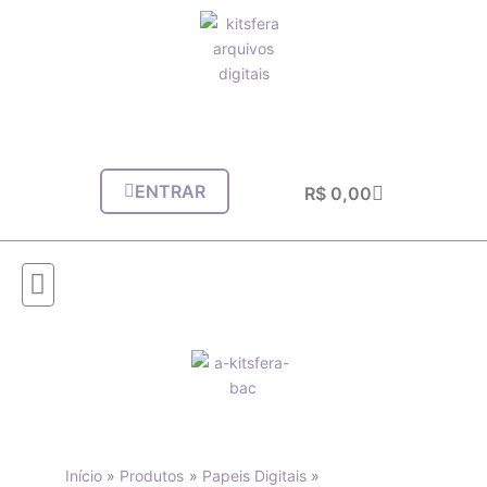
Ir
para
o
conteúdo
ENTRAR
Carrinho
R$
0,00
Início
Produtos
Papeis Digitais