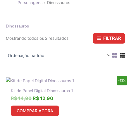
Personagens
Dinossauros
Dinossauros
FILTRAR
Mostrando todos os 2 resultados
O
O
-13%
preço
preço
Kit de Papel Digital Dinossauros 1
original
atual
era:
é:
R$
14,90
R$
12,90
R$ 14,90.
R$ 12,90.
COMPRAR AGORA