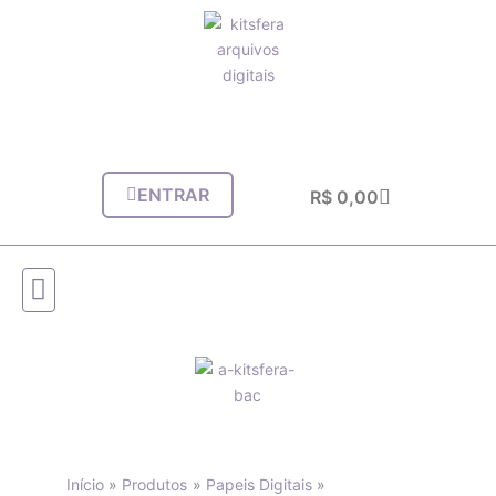
Ir
para
o
conteúdo
ENTRAR
Carrinho
R$
0,00
Início
Produtos
Papeis Digitais