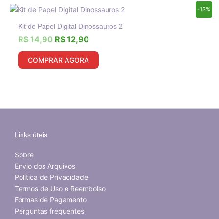
O
O
-13%
preço
preço
Kit de Papel Digital Dinossauros 2
original
atual
era:
é:
R$
14,90
R$
12,90
R$ 14,90.
R$ 12,90.
COMPRAR AGORA
Links úteis
Sobre
Envio dos Arquivos
Política de Privacidade
Termos de Uso e Reembolso
Formas de Pagamento
Perguntas frequentes