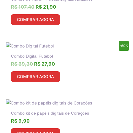
original
atual
era:
é:
R$
107,40
R$
21,90
R$ 107,40.
R$ 21,90.
COMPRAR AGORA
O
O
-60%
preço
preço
Combo Digital Futebol
original
atual
era:
é:
R$
69,30
R$
27,90
R$ 69,30.
R$ 27,90.
COMPRAR AGORA
Combo kit de papéis digitais de Corações
R$
9,90