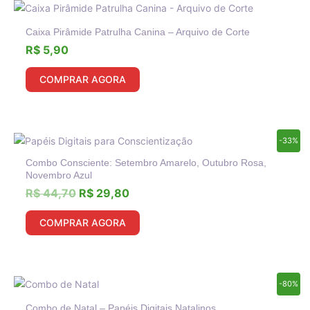
Caixa Pirâmide Patrulha Canina – Arquivo de Corte
R$
5,90
COMPRAR AGORA
O
O
-33%
preço
preço
Combo Consciente: Setembro Amarelo, Outubro Rosa,
original
atual
Novembro Azul
era:
é:
R$
44,70
R$
29,80
R$ 44,70.
R$ 29,80.
COMPRAR AGORA
O
O
-80%
preço
preço
Combo de Natal – Papéis Digitais Natalinos