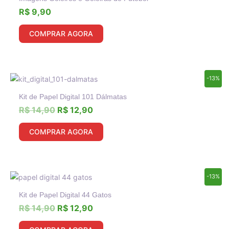
R$
9,90
COMPRAR AGORA
O
O
-13%
preço
preço
Kit de Papel Digital 101 Dálmatas
original
atual
era:
é:
R$
14,90
R$
12,90
R$ 14,90.
R$ 12,90.
COMPRAR AGORA
O
O
-13%
preço
preço
Kit de Papel Digital 44 Gatos
original
atual
era:
é:
R$
14,90
R$
12,90
R$ 14,90.
R$ 12,90.