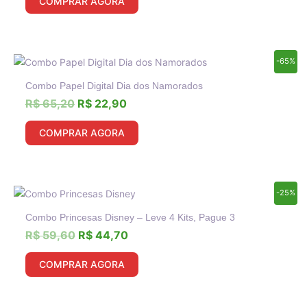
COMPRAR AGORA
O
O
-65%
preço
preço
Combo Papel Digital Dia dos Namorados
original
atual
era:
é:
R$
65,20
R$
22,90
R$ 65,20.
R$ 22,90.
COMPRAR AGORA
O
O
-25%
preço
preço
Combo Princesas Disney – Leve 4 Kits, Pague 3
original
atual
era:
é:
R$
59,60
R$
44,70
R$ 59,60.
R$ 44,70.
COMPRAR AGORA