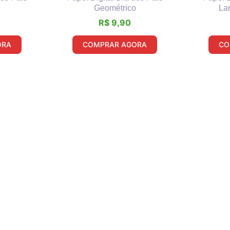
Geométrico
La
R$
9,90
ORA
COMPRAR AGORA
CO