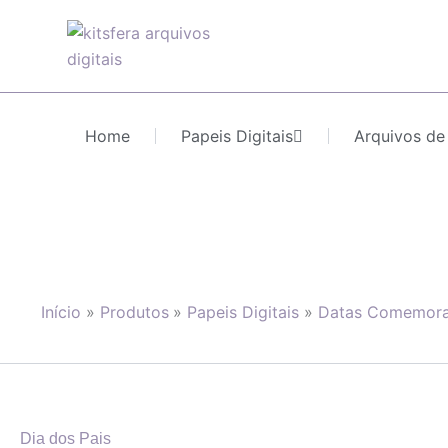
Ir
para
o
conteúdo
Home
Papeis Digitais
Arquivos de
Início
Produtos
Papeis Digitais
Datas Comemora
Dia dos Pais