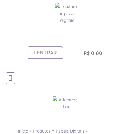
Ir
para
o
conteúdo
ENTRAR
Carrinho
R$
0,00
Início
Produtos
Papeis Digitais