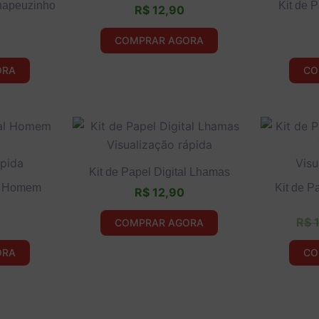
Chapeuzinho
Kit de P
R$
12,90
COMPRAR AGORA
ORA
CO
Nome de usuário ou endereço de e-mail
Visualização rápida
Senha
ápida
Visu
Kit de Papel Digital Lhamas
al Homem
Kit de P
R$
12,90
Lembrar-me
R$
1
COMPRAR AGORA
Esqueceu a senha?
ORA
CO