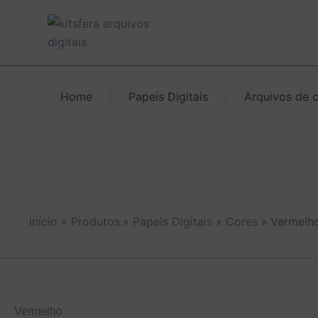
Ir
para
o
conteúdo
Home
Papeis Digitais
Arquivos de 
Início
Produtos
Papeis Digitais
Cores
Vermelh
Vermelho