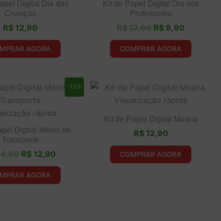
apel Digital Dia das
Kit de Papel Digital Dia dos
Crianças
Professores
R$
12,90
R$
12,90
R$
9,90
MPRAR AGORA
COMPRAR AGORA
O
O
-13%
preço
preço
Visualização rápida
original
atual
alização rápida
era:
é:
Kit de Papel Digital Moana
R$ 14,90.
R$ 12,90.
apel Digital Meios de
R$
12,90
Transporte
4,90
R$
12,90
COMPRAR AGORA
MPRAR AGORA