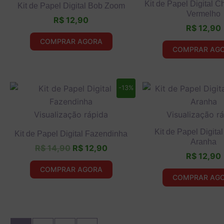
Kit de Papel Digital 
Kit de Papel Digital Bob Zoom
Vermelho
R$
12,90
R$
12,90
COMPRAR AGORA
COMPRAR AG
O
O
-13%
preço
preço
original
atual
Visualização rápida
Visualização r
era:
é:
R$ 14,90.
R$ 12,90.
Kit de Papel Digit
Kit de Papel Digital Fazendinha
Aranha
R$
14,90
R$
12,90
R$
12,90
COMPRAR AGORA
COMPRAR AG