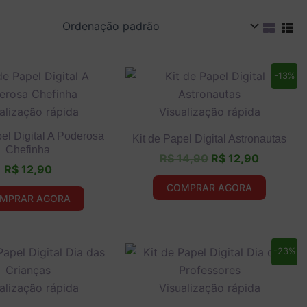
O
O
-13%
preço
preço
original
atual
alização rápida
Visualização rápida
era:
é:
R$ 14,90.
R$ 12,90
pel Digital A Poderosa
Kit de Papel Digital Astronautas
Chefinha
R$
14,90
R$
12,90
R$
12,90
COMPRAR AGORA
MPRAR AGORA
O
O
-23%
preço
preço
original
atual
alização rápida
Visualização rápida
era:
é:
R$ 12,90.
R$ 9,90.