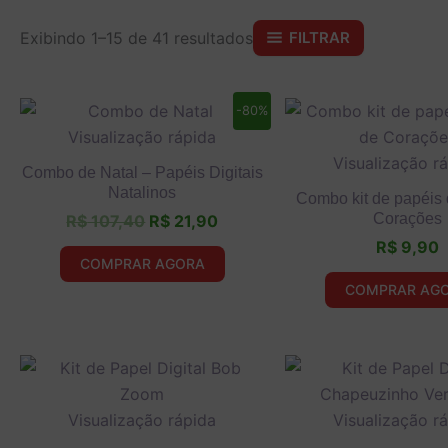
Exibindo 1–15 de 41 resultados
FILTRAR
O
O
-80%
preço
preço
Visualização rápida
original
atual
Visualização r
era:
é:
Combo de Natal – Papéis Digitais
R$ 107,40.
R$ 21,90.
Natalinos
Combo kit de papéis d
Corações
R$
107,40
R$
21,90
R$
9,90
COMPRAR AGORA
COMPRAR AG
Visualização rápida
Visualização r