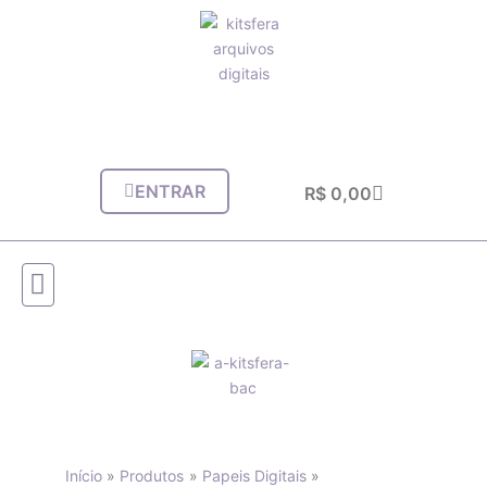
Ir
para
o
conteúdo
ENTRAR
Carrinho
R$
0,00
Início
Produtos
Papeis Digitais