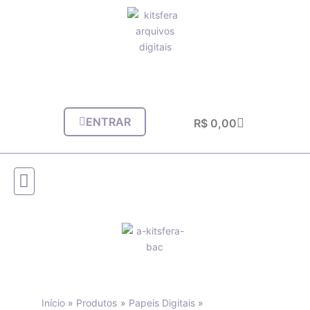
Ir
para
o
conteúdo
ENTRAR
Carrinho
R$
0,00
Início
Produtos
Papeis Digitais