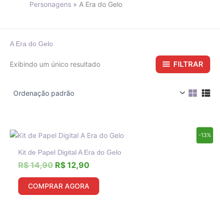
Personagens
A Era do Gelo
A Era do Gelo
FILTRAR
Exibindo um único resultado
O
O
-13%
preço
preço
Kit de Papel Digital A Era do Gelo
original
atual
era:
é:
R$
14,90
R$
12,90
R$ 14,90.
R$ 12,90.
COMPRAR AGORA