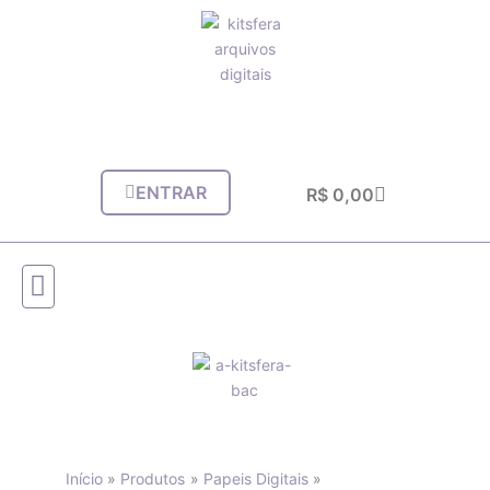
Ir
para
o
conteúdo
ENTRAR
Carrinho
R$
0,00
Início
Produtos
Papeis Digitais