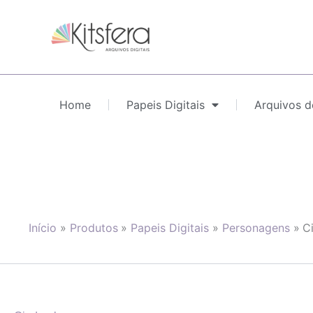
Ir
para
o
conteúdo
Home
Papeis Digitais
Arquivos d
Início
Produtos
Papeis Digitais
Personagens
C