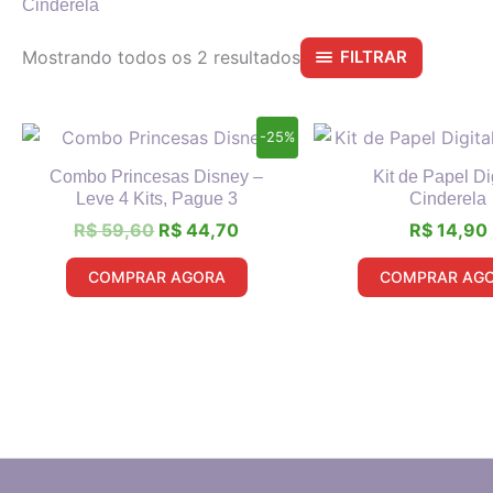
Cinderela
Mostrando todos os 2 resultados
FILTRAR
O
O
-25%
preço
preço
original
atual
Combo Princesas Disney –
Kit de Papel Di
era:
é:
Leve 4 Kits, Pague 3
Cinderela
R$ 59,60.
R$ 44,70.
R$
59,60
R$
44,70
R$
14,90
COMPRAR AGORA
COMPRAR AG