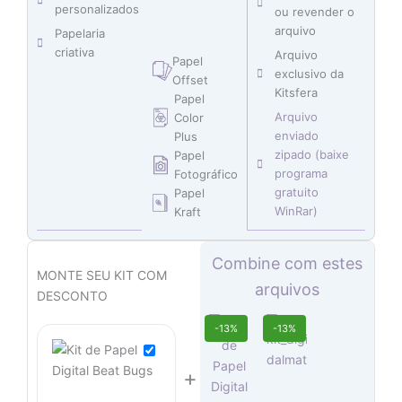
personalizados
ou revender o
arquivo
Papelaria
criativa
Arquivo
Papel
exclusivo da
Offset
Kitsfera
Papel
Arquivo
Color
enviado
Plus
zipado (baixe
Papel
programa
Fotográfico
gratuito
Papel
WinRar)
Kraft
O
O
O
O
O
O
Combine com estes
preço
preço
preço
preço
preço
preço
MONTE SEU KIT COM
arquivos
original
original
atual
original
atual
atual
DESCONTO
era:
era:
é:
era:
é:
é:
O
O
O
O
-13%
-13%
R$ 12,90.
R$ 14,90.
R$ 12,90.
R$ 14,90.
R$ 7,45.
R$ 6,45.
preço
preço
preço
preço
original
atual
original
atual
+
era:
é:
era:
é:
R$ 14,90.
R$ 12,90.
R$ 14,90.
R$ 12,90.