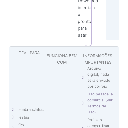
Download
imediato
e
pronto
para
usar.
IDEAL PARA
FUNCIONA BEM
INFORMAÇÕES
COM
IMPORTANTES
Arquivo
digital, nada
será enviado
por correio
Uso pessoal e
comercial (ver
Termos de
Lembrancinhas
Uso)
Festas
Proibido
Kits
compartilhar