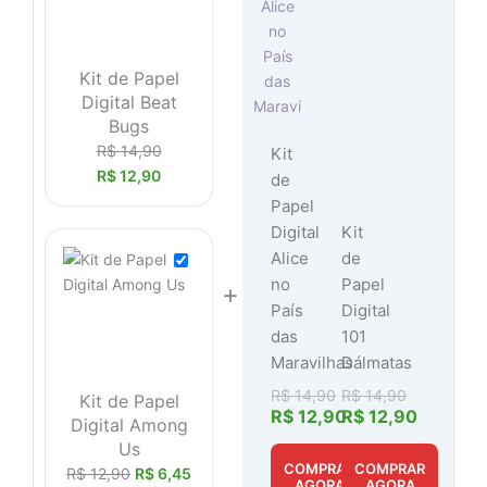
Kit de Papel
Digital Beat
Bugs
R$
14,90
Kit
R$
12,90
de
Papel
Digital
Kit
Alice
de
no
Papel
+
País
Digital
das
101
Maravilhas
Dálmatas
R$
14,90
R$
14,90
Kit de Papel
R$
12,90
R$
12,90
Digital Among
Us
COMPRAR
COMPRAR
R$
12,90
R$
6,45
AGORA
AGORA