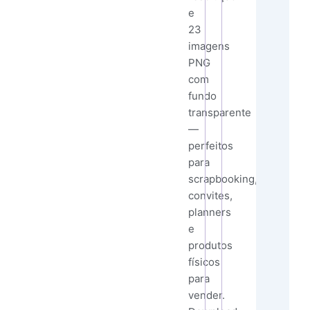
e
23
imagens
PNG
com
fundo
transparente
—
perfeitos
para
scrapbooking,
convites,
planners
e
produtos
físicos
para
vender.