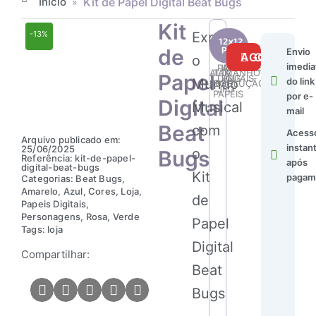
Início
Kit de Papel Digital Beat Bugs
»
Kit
Explore
-13%
Kit
24
23
de
Envio
de
COMPRAR AGORA
o
imedia
Papel
PAPÉIS
IMAGENS
ALTA
TAMANHO
Papel
DIGITAIS
PNG
Mundo
Digital
do link
RESOLUÇÃO
DOS
JPG
PAPÉIS
Beat
por e-
Digital
Musical
Bugs
mail
quantidade
Beat
com
Acess
Arquivo publicado em:
instan
25/06/2025
o
Bugs
Referência: kit-de-papel-
após
digital-beat-bugs
Kit
pagam
Categorias:
Beat Bugs
,
Amarelo
,
Azul
,
Cores
,
Loja
,
de
Papeis Digitais
,
Personagens
,
Rosa
,
Verde
Papel
Tags:
loja
Digital
Compartilhar:
Beat
Bugs