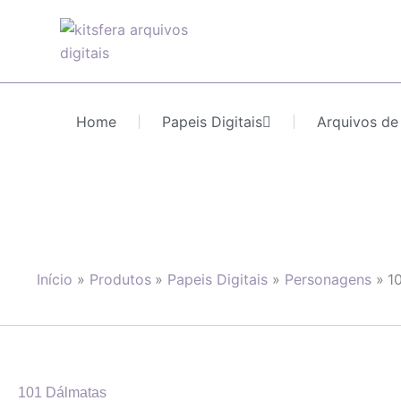
Ir
para
o
conteúdo
Home
Papeis Digitais
Arquivos de
Início
Produtos
Papeis Digitais
Personagens
1
101 Dálmatas