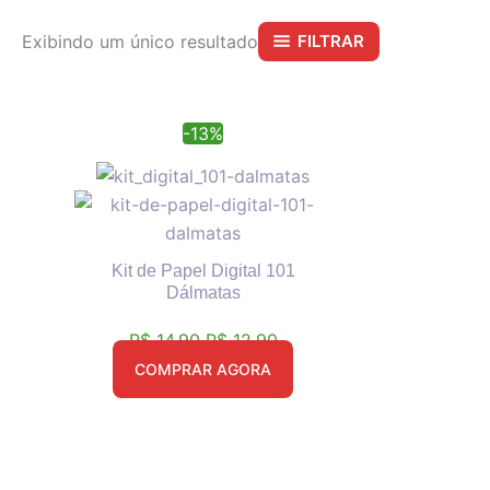
Exibindo um único resultado
FILTRAR
O
O
-13%
preço
preço
original
atual
era:
é:
R$ 14,90.
R$ 12,90.
Kit de Papel Digital 101
Dálmatas
R$
14,90
R$
12,90
COMPRAR AGORA