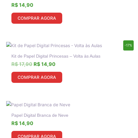
R$
14,90
COMPRAR AGORA
O
O
-17%
preço
preço
Kit de Papel Digital Princesas – Volta às Aulas
original
atual
era:
é:
R$
17,90
R$
14,90
R$ 17,90.
R$ 14,90.
COMPRAR AGORA
Papel Digital Branca de Neve
R$
14,90
COMPRAR AGORA