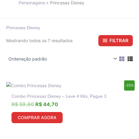
Personagens
Princesas Disney
Princesas Disney
FILTRAR
Mostrando todos os 7 resultados
O
O
-25%
preço
preço
Combo Princesas Disney – Leve 4 Kits, Pague 3
original
atual
era:
é:
R$
59,60
R$
44,70
R$ 59,60.
R$ 44,70.
COMPRAR AGORA