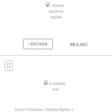
Ir
para
o
conteúdo
ENTRAR
Carrinho
R$
0,00
Início
Produtos
Papeis Digitais