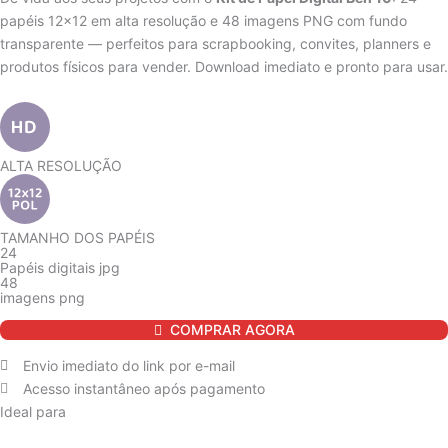
papéis 12×12 em alta resolução e 48 imagens PNG com fundo
R$ 14,90.
R$ 12,90.
transparente — perfeitos para scrapbooking, convites, planners e
produtos físicos para vender. Download imediato e pronto para usar.
ALTA RESOLUÇÃO
TAMANHO DOS PAPÉIS
24
Papéis digitais jpg
48
imagens png
Kit
COMPRAR AGORA
de
Papel
Envio imediato do link por e-mail
Digital
Acesso instantâneo após pagamento
Ben
Ideal para
10
quantidade