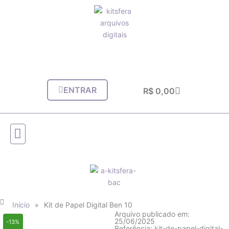
Ir
para
o
conteúdo
ENTRAR
Carrinho
R$
0,00
Início
»
Kit de Papel Digital Ben 10
Arquivo publicado em:
25/06/2025
-13%
Referência: kit-de-papel-digital-