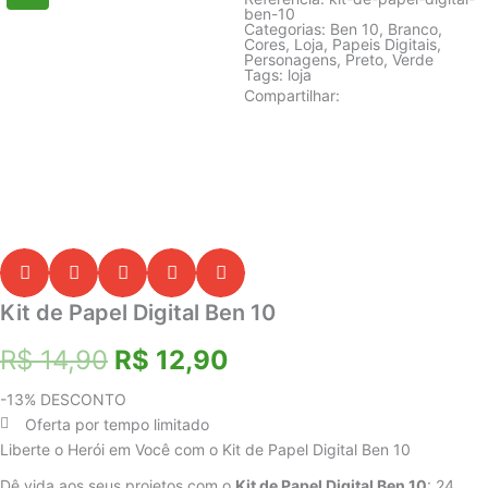
ben-10
Categorias:
Ben 10
,
Branco
,
Cores
,
Loja
,
Papeis Digitais
,
Personagens
,
Preto
,
Verde
Tags:
loja
Compartilhar:
Kit de Papel Digital Ben 10
O
O
R$
14,90
R$
12,90
preço
preço
-13% DESCONTO
Oferta por tempo limitado
original
atual
Liberte o Herói em Você com o Kit de Papel Digital Ben 10
era:
é:
Dê vida aos seus projetos com o
Kit de Papel Digital Ben 10
: 24