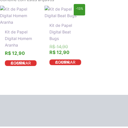
O
O
-13%
preço
preço
original
atual
era:
é:
Kit de Papel
R$ 14,90.
R$ 12,90.
Kit de Papel
Digital Beat
Digital Homem
Bugs
Aranha
R$
14,90
R$
12,90
R$
12,90
COMPRAR AGORA
COMPRAR AGORA
Descrição
Informação adicional
Avaliações (0)