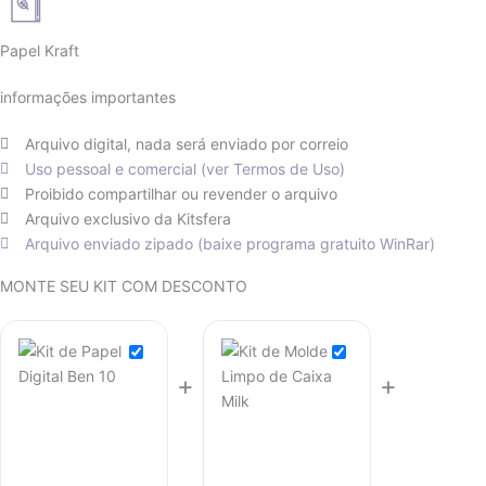
Papel Kraft
informações importantes
Arquivo digital, nada será enviado por correio
Uso pessoal e comercial (ver Termos de Uso)
Proibido compartilhar ou revender o arquivo
Arquivo exclusivo da Kitsfera
Arquivo enviado zipado (baixe programa gratuito WinRar)
O
O
O
O
O
O
MONTE SEU KIT COM DESCONTO
preço
preço
preço
preço
preço
preço
atual
original
original
atual
original
atual
é:
era:
era:
é:
era:
é:
+
+
R$ 12,90.
R$ 14,90.
R$ 12,90.
R$ 6,45.
R$ 17,70.
R$ 8,85.