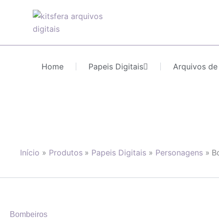
Ir
para
o
conteúdo
Home
Papeis Digitais
Arquivos de
Início
Produtos
Papeis Digitais
Personagens
B
Bombeiros