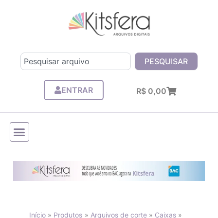
Ir
para
o
conteúdo
Pesquisar
PESQUISAR
ENTRAR
Carrinho
R$
0,00
Início
Produtos
Arquivos de corte
Caixas