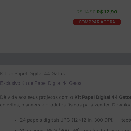
Avaliação
R$
14,90
R$
12,90
5.00
de 5
COMPRAR AGORA
Descrição
Informação adicional
Avaliações (0)
Kit de Papel Digital 44 Gatos
Exclusivo Kit de Papel Digital 44 Gatos
Dê vida aos seus projetos com o
Kit Papel Digital 44 Gato
convites, planners e produtos físicos para vender. Downlo
24 papéis digitais JPG (12×12 in, 300 DPI) — tex
30 imagens PNG (300 DPI) com fundo transparent