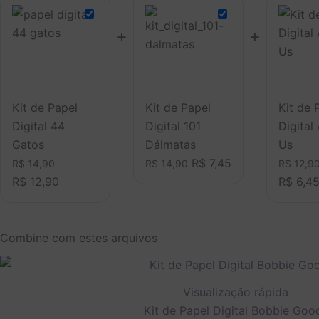
original
atual
original
atual
era:
é:
era:
é:
+
+
R$ 14,90.
R$ 12,90.
R$ 14,90.
R$ 7,45.
Kit de Papel
Kit de Papel
Kit de 
Digital 44
Digital 101
Digita
Gatos
Dálmatas
Us
R$
7,45
R$
14,90
R$
14,90
R$
12,9
R$
12,90
R$
6,4
Combine com estes arquivos
O
O
preço
preço
original
atual
Visualização rápida
era:
é:
Kit de Papel Digital Bobbie Goo
R$ 14,90.
R$ 12