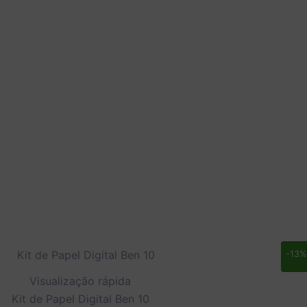
O
O
-13%
preço
preço
original
atual
Visualização rápida
era:
é:
Kit de Papel Digital Ben 10
R$ 14,90.
R$ 12,90.