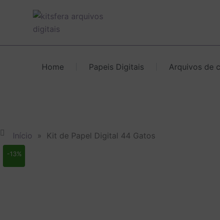
Ir
para
o
conteúdo
Home
Papeis Digitais
Arquivos de 
Início
»
Kit de Papel Digital 44 Gatos
-13%