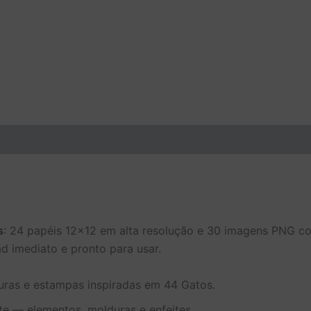
s
: 24 papéis 12×12 em alta resolução e 30 imagens PNG c
ad imediato e pronto para usar.
turas e estampas inspiradas em 44 Gatos.
e — elementos, molduras e enfeites.