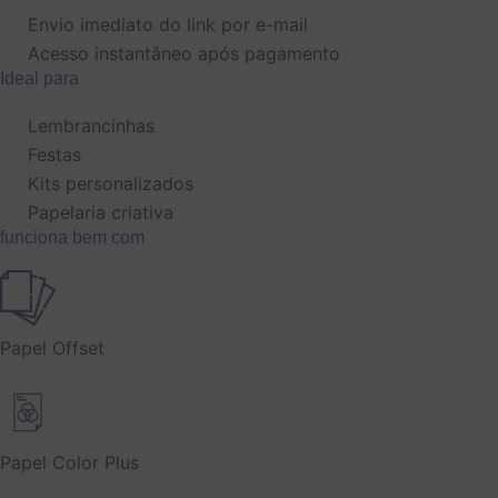
Papel
Envio imediato do link por e-mail
Digital
Acesso instantâneo após pagamento
44
Gatos
Ideal para
quantidade
Lembrancinhas
Festas
Kits personalizados
Papelaria criativa
funciona bem com
Papel Offset
Papel Color Plus