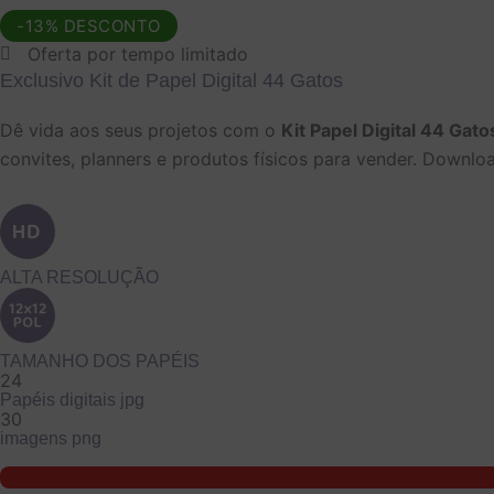
preço
preço
-13% DESCONTO
Oferta por tempo limitado
original
atual
Exclusivo Kit de Papel Digital 44 Gatos
era:
é:
Dê vida aos seus projetos com o
Kit Papel Digital 44 Gato
R$ 14,90.
R$ 12,90.
convites, planners e produtos físicos para vender. Downlo
ALTA RESOLUÇÃO
TAMANHO DOS PAPÉIS
24
Papéis digitais jpg
30
imagens png
Kit
de