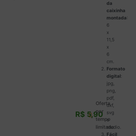
da
caixinha
montada
:
6
x
11,5
x
6
cm.
Formato
digital
:
jpg,
png,
pdf,
Oferta
dxf,
por
svg
R$
5,90
tempo
e
limitado
studio.
Fácil