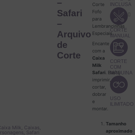
–
-
Corte
INCLUSA
Arq
Safari
Fofo
de
para
Cor
–
Lembrancinhas
qua
CORTE
Arquivo
Especiais
MANUAL
de
Encante
com a
Corte
Caixa
CORTE
Milk
COM
Safari
. Basta
MÁQUINA
imprimir,
cortar,
dobrar
USO
e
ILIMITADO
montar.
Tamanho
aixa Milk
,
Caixas
,
aproximado
rsonagens
,
Safari