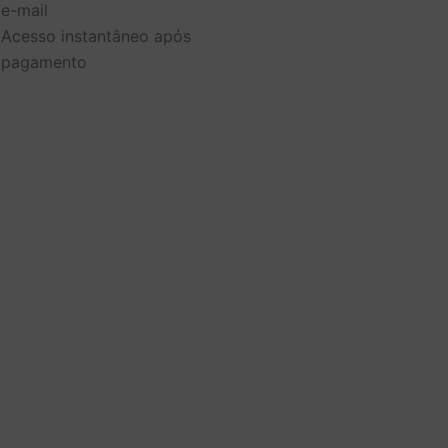
e-mail
uivo
Acesso instantâneo após
pagamento
te
ntidade