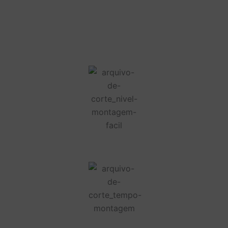
Nome de usuário ou endereço de e-mail
Senha
Lembrar-me
Esqueceu a senha?