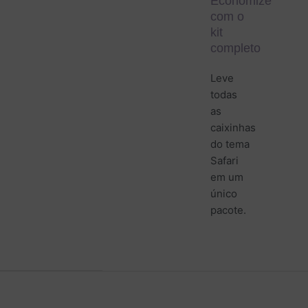
Economize
com o
kit
completo
Leve
todas
as
caixinhas
do tema
Safari
em um
único
pacote.