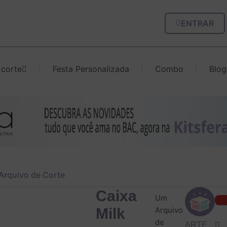
ENTRAR
 corte
Festa Personalizada
Combo
Blog
– Arquivo de Corte
Cai
Caixa
Um
Mil
Milk
Arquivo
-
de
Saf
ARTE