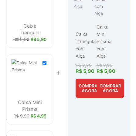
R$ 9,90.
R$ 5,90.
R$ 9,90.
R$ 5,90.
Caixa
Caixa
Triangular
Caixa
Mini
R$
9,90
R$
5,90
Triangular
Prisma
com
com
Alça
Alça
R$
9,90
R$
9,90
+
R$
5,90
R$
5,90
COMPRAR
COMPRAR
AGORA
AGORA
Caixa Mini
Prisma
R$
9,90
R$
4,95