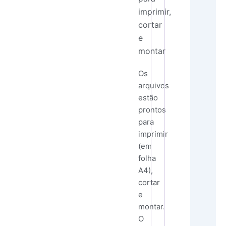
imprimir,
cortar
e
montar
Os
arquivos
estão
prontos
para
imprimir
(em
folha
A4),
cortar
e
montar.
O