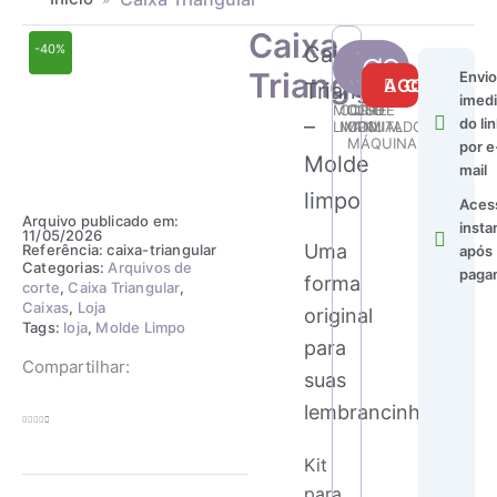
Caixa
Caixa
-40%
Caixa
Triangular
Envio
Triangular
COMPRAR AGORA
Triangular
imedi
quantidade
MOLDE
CORTE
CORTE
USO
–
do lin
LIMPO
MANUAL
COM
ILIMITADO
MÁQUINA
por e
Molde
mail
limpo
Aces
Arquivo publicado em:
insta
11/05/2026
Uma
Referência: caixa-triangular
após
Categorias:
Arquivos de
paga
forma
corte
,
Caixa Triangular
,
Caixas
,
Loja
original
Tags:
loja
,
Molde Limpo
para
Compartilhar:
suas
lembrancinhas
Kit
para