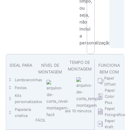
limpo,
ou
seja,
não
inclui
a
personalização.
TEMPO DE
IDEAL PARA
NÍVEL DE
FUNCIONA
MONTAGEM
MONTAGEM
BEM COM
Papel
Lembrancinhas
Offset
Festas
Papel
Kits
Color
personalizados
Plus
Papel
Papelaria
até 10 minutos
Fotográfico
criativa
FÁCIL
Papel
Kraft