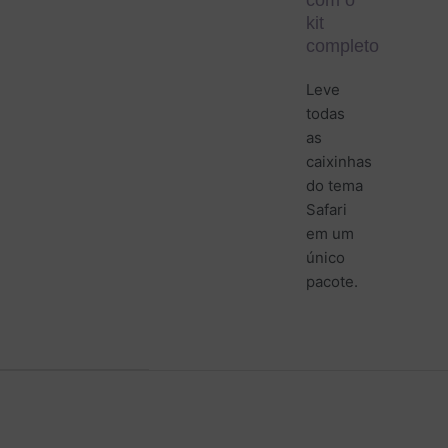
kit
completo
Leve
todas
as
caixinhas
do tema
Safari
em um
único
pacote.