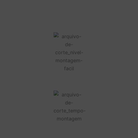
Nome de usuário ou endereço de e-mail
Senha
Lembrar-me
Esqueceu a senha?