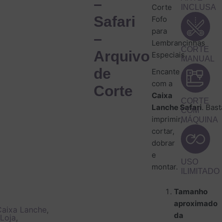
–
-
Corte
INCLUSA
Arq
Safari
Fofo
de
para
Cor
–
Lembrancinhas
qua
CORTE
Arquivo
Especiais
MANUAL
de
Encante
com a
Corte
Caixa
CORTE
Lanche Safari
. Bast
COM
imprimir,
MÁQUINA
cortar,
dobrar
e
USO
montar.
ILIMITADO
Tamanho
aproximado
Caixa Lanche
,
da
Loja
,