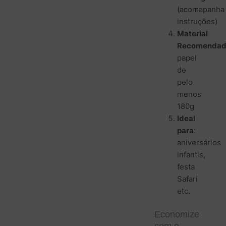
(acomapanha
instruções)
Material
Recomenda
papel
de
pelo
menos
180g
Ideal
para
:
aniversários
infantis,
festa
Safari
etc.
Economize
com o