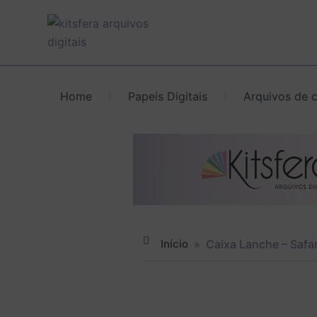
Ir
para
o
conteúdo
Home
Papeis Digitais
Arquivos de 
Início
»
Caixa Lanche – Safar