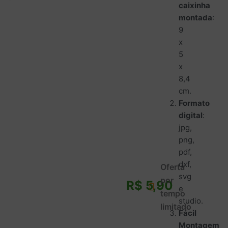
caixinha
montada
:
9
x
5
x
8,4
cm.
Formato
digital
:
jpg,
png,
pdf,
dxf,
Oferta
svg
por
R$
5,90
e
tempo
studio.
limitado
Fácil
Montagem