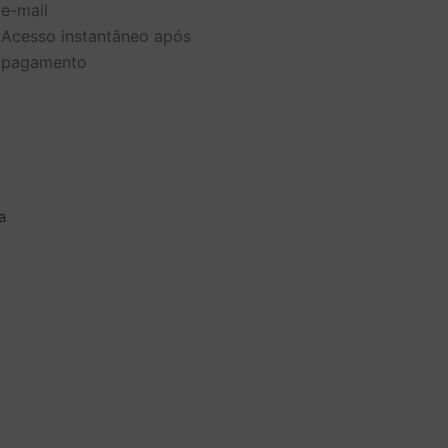
e-mail
uivo
Acesso instantâneo após
pagamento
te
ntidade
a