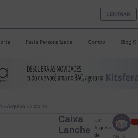
ENTRAR
corte
Festa Personalizada
Combo
Blog Ki
i – Arquivo de Corte
Cai
Caixa
Um
Lan
Lanche
Arquivo
-
de
Saf
ARTE