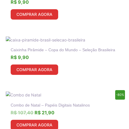
R$
9,90
COMPRAR AGORA
Caixinha Pirâmide – Copa do Mundo – Seleção Brasileira
R$
9,90
COMPRAR AGORA
O
O
-80%
preço
preço
Combo de Natal – Papéis Digitais Natalinos
original
atual
era:
é:
R$
107,40
R$
21,90
R$ 107,40.
R$ 21,90.
COMPRAR AGORA