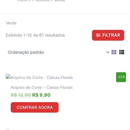
Verde
FILTRAR
Exibindo 1–15 de 61 resultados
O
O
-23%
preço
preço
Arquivo de Corte – Caixas Florais
original
atual
era:
é:
R$
12,90
R$
9,90
R$ 12,90.
R$ 9,90.
COMPRAR AGORA