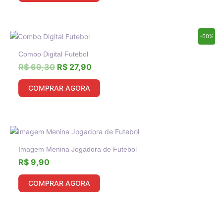
O
O
-60%
preço
preço
Combo Digital Futebol
original
atual
era:
é:
R$
69,30
R$
27,90
R$ 69,30.
R$ 27,90.
COMPRAR AGORA
Imagem Menina Jogadora de Futebol
R$
9,90
COMPRAR AGORA