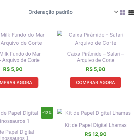
Milk Fundo do Mar
Caixa Pirâmide – Safari –
 Arquivo de Corte
Arquivo de Corte
R$
5,90
R$
5,90
MPRAR AGORA
COMPRAR AGORA
O
O
-13%
preço
preço
original
atual
Kit de Papel Digital Lhamas
era:
é:
de Papel Digital
R$
12,90
R$ 14,90.
R$ 12,90.
inossauros 1