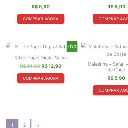
R$
9,90
R$
9,90
COMPRAR AGORA
COMPRAR AG
O
O
-13%
preço
preço
original
atual
Kit de Papel Digital Safari
era:
é:
Maletinha – Safari 
R$
14,90
R$
12,90
R$ 14,90.
R$ 12,90.
de Corte
R$
5,90
COMPRAR AGORA
COMPRAR AG
1
2
→