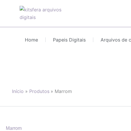
Ir
para
o
conteúdo
Home
Papeis Digitais
Arquivos de 
Início
Produtos
Marrom
Marrom