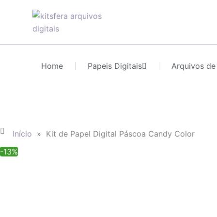
Ir
para
o
conteúdo
Home
Papeis Digitais
Arquivos de
Início
»
Kit de Papel Digital Páscoa Candy Color
-13%