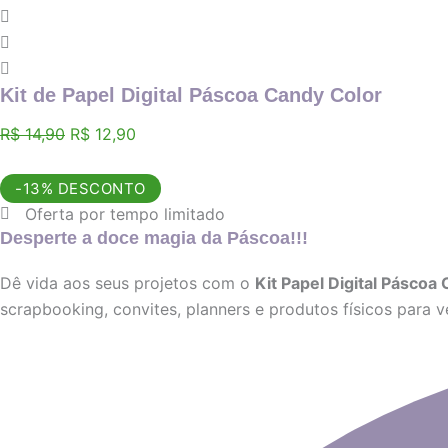
Kit de Papel Digital Páscoa Candy Color
O
O
R$
14,90
R$
12,90
preço
preço
original
atual
-13% DESCONTO
era:
é:
Oferta por tempo limitado
R$ 14,90.
R$ 12,90.
Desperte a doce magia da Páscoa!!!
Dê vida aos seus projetos com o
Kit Papel Digital Páscoa
scrapbooking, convites, planners e produtos físicos para 