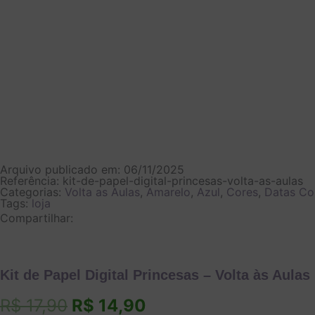
Arquivo publicado em: 06/11/2025
Referência: kit-de-papel-digital-princesas-volta-as-aulas
Categorias:
Volta as Aulas
,
Amarelo
,
Azul
,
Cores
,
Datas Co
Tags:
loja
Compartilhar:
Kit de Papel Digital Princesas – Volta às Aulas
O
O
R$
17,90
R$
14,90