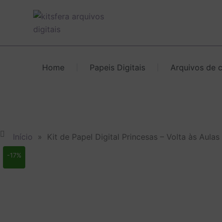
Ir
para
o
conteúdo
Home
Papeis Digitais
Arquivos de 
Início
»
Kit de Papel Digital Princesas – Volta às Aulas
-17%