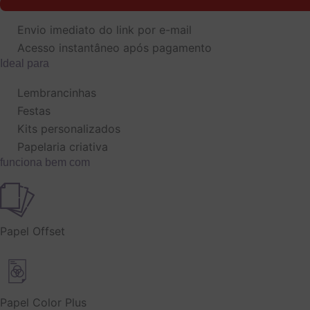
de
Papel
Envio imediato do link por e-mail
Digital
Acesso instantâneo após pagamento
Princesas
-
Ideal para
Volta
às
Lembrancinhas
Aulas
Festas
quantidade
Kits personalizados
Papelaria criativa
funciona bem com
Papel Offset
Papel Color Plus