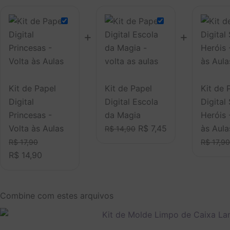
preço
preço
preço
preço
original
atual
original
atual
era:
é:
era:
é:
+
+
R$ 17,90.
R$ 14,90.
R$ 14,90.
R$ 7,45.
Kit de Papel
Kit de Papel
Kit de 
Digital
Digital Escola
Digital
Princesas -
da Magia
Heróis 
Volta às Aulas
R$
7,45
às Aula
R$
14,90
R$
17,90
R$
17,90
R$
14,90
Combine com estes arquivos
O
O
preço
preço