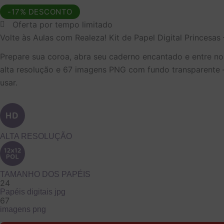
preço
preço
-17% DESCONTO
Oferta por tempo limitado
original
atual
Volte às Aulas com Realeza! Kit de Papel Digital Princesas 
era:
é:
Prepare sua coroa, abra seu caderno encantado e entre no
R$ 17,90.
R$ 14,90.
alta resolução e 67 imagens PNG com fundo transparente —
usar.
ALTA RESOLUÇÃO
TAMANHO DOS PAPÉIS
24
Papéis digitais jpg
67
imagens png
Kit