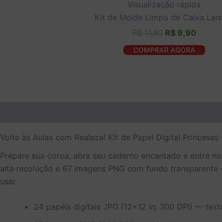
original
atual
Visualização rápida
era:
é:
Kit de Molde Limpo de Caixa Lan
R$ 11,80.
R$ 9,9
R$
11,80
R$
9,90
COMPRAR AGORA
Descrição
Informação adicional
Avaliações (0)
Volte às Aulas com Realeza! Kit de Papel Digital Princesas 
Prepare sua coroa, abra seu caderno encantado e entre no
alta resolução e 67 imagens PNG com fundo transparente —
usar.
24 papéis digitais JPG (12×12 in, 300 DPI) — text