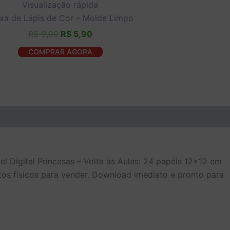
original
atual
Visualização rápida
era:
é:
xa de Lápis de Cor – Molde Limpo
R$ 9,90.
R$ 5,90.
R$
9,90
R$
5,90
COMPRAR AGORA
 Digital Princesas – Volta às Aulas: 24 papéis 12×12 em
os físicos para vender. Download imediato e pronto para