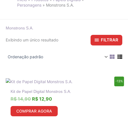
Personagens
Monstrons S.A.
Monstrons S.A.
FILTRAR
Exibindo um único resultado
O
O
-13%
preço
preço
Kit de Papel Digital Monstros S.A.
original
atual
era:
é:
R$
14,90
R$
12,90
R$ 14,90.
R$ 12,90.
COMPRAR AGORA