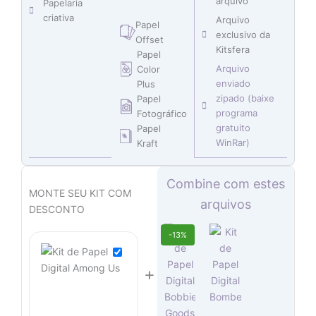
arquivo
Papelaria
criativa
Arquivo
Papel
exclusivo da
Offset
Kitsfera
Papel
Arquivo
Color
enviado
Plus
zipado (baixe
Papel
programa
Fotográfico
gratuito
Papel
WinRar)
Kraft
O
O
O
O
Combine com estes
preço
preço
preço
preço
MONTE SEU KIT COM
arquivos
original
original
atual
atual
DESCONTO
era:
era:
é:
é:
O
O
-13%
R$ 12,90.
R$ 14,90.
R$ 7,45.
R$ 6,45.
preço
preço
original
atual
+
era:
é:
R$ 14,90.
R$ 12,90.