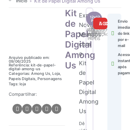
Início
Kit de Papel Digital Among Us
»
Kit
Explore
Kit
24
53
de
Envio
de
COMPRAR AGORA
Novos
imedia
Papel
PAPÉIS
IMAGENS
ALTA
TAMANHO
Papel
DIGITAIS
PNG
Mundos
Digital
do link
RESOLUÇÃO
DOS
JPG
PAPÉIS
Among
por e-
Digital
com
Us
mail
quantidade
Among
o
Acess
Arquivo publicado em:
instan
09/06/2025
Kit
Us
Referência: kit-de-papel-
após
digital-among-us
de
pagam
Categorias:
Among Us
,
Loja
,
Papeis Digitais
,
Personagens
Papel
Tags:
loja
Digital
Compartilhar:
Among
Us
Dê