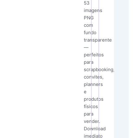
53
imagens
PNG
com
fundo
transparente
—
perfeitos
para
scrapbooking,
convites,
planners
e
produtos
físicos
para
vender.
Download
imediato