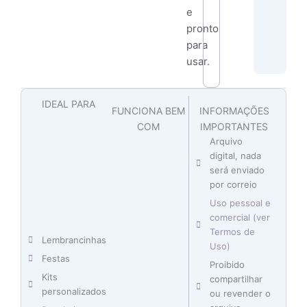
e
pronto
para
usar.
IDEAL PARA
FUNCIONA BEM
INFORMAÇÕES
COM
IMPORTANTES
Arquivo
digital, nada
será enviado
por correio
Uso pessoal e
comercial (ver
Termos de
Lembrancinhas
Uso)
Festas
Proibido
Kits
compartilhar
personalizados
ou revender o