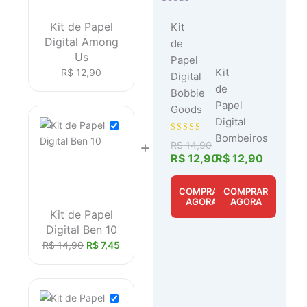
Kit de Papel
Kit
Digital Among
de
Us
Papel
Kit
R$
12,90
Digital
de
Bobbie
Papel
Goods
Digital
Bombeiros
Avaliação
+
R$
14,90
5.00
de 5
R$
12,90
R$
12,90
COMPRAR
COMPRAR
AGORA
AGORA
Kit de Papel
Digital Ben 10
R$
14,90
R$
7,45