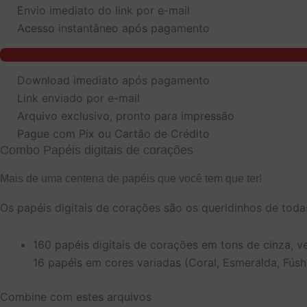
Envio imediato do link por e-mail
Acesso instantâneo após pagamento
Combo
kit
de
Download imediato após pagamento
papéis
Link enviado por e-mail
digitais
de
Arquivo exclusivo, pronto para impressão
Corações
Pague com Pix ou Cartão de Crédito
quantidade
Combo Papéis digitais de corações
Mais de uma centena de papéis que você tem que ter!
Os papéis digitais de corações são os queridinhos de toda
160 papéis digitais de corações em tons de cinza, v
16 papéis em cores variadas (Coral, Esmeralda, Fúshci
Combine com estes arquivos