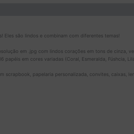
Nome de usuário ou endereço de e-mail
s! Eles são lindos e combinam com diferentes temas!
Senha
olução em .jpg com lindos corações em tons de cinza, verd
 papéis em cores variadas (Coral, Esmeralda, Fúshcia, Lilá
Lembrar-me
m scrapbook, papelaria personalizada, convites, caixas, l
Esqueceu a senha?