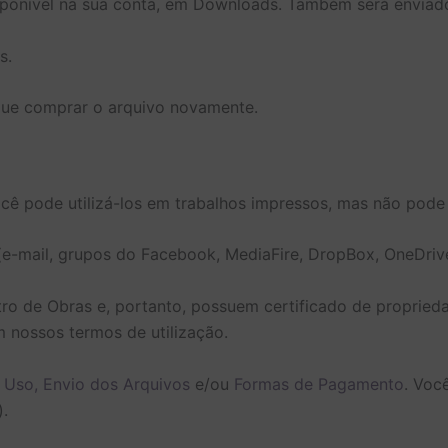
ponível na sua conta, em Downloads. Também será enviado
s.
 que comprar o arquivo novamente.
Você pode utilizá-los em trabalhos impressos, mas não pode
e-mail, grupos do Facebook, MediaFire, DropBox, OneDrive
tro de Obras e, portanto, possuem certificado de proprie
 nossos termos de utilização.
 Uso,
Envio dos Arquivos
e/ou
Formas de Pagamento
. Voc
.