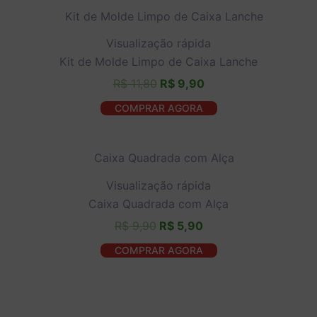
O
O
preço
preço
original
atual
Visualização rápida
era:
é:
Kit de Molde Limpo de Caixa Lanche
R$ 11,80.
R$ 9,90.
R$
11,80
R$
9,90
COMPRAR AGORA
O
O
preço
preço
original
atual
Visualização rápida
era:
é:
Caixa Quadrada com Alça
R$ 9,90.
R$ 5,90.
R$
9,90
R$
5,90
COMPRAR AGORA