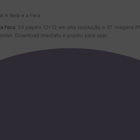
l A Bela e a Fera
 a Fera
: 24 papéis 12×12 em alta resolução e 37 imagens 
vender. Download imediato e pronto para usar.