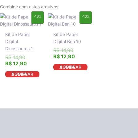
Combine com estes arquivos
O
O
O
O
-13%
-13%
preço
preço
preço
preço
original
atual
original
atual
era:
é:
era:
é:
Kit de Papel
Kit de Papel
R$ 14,90.
R$ 12,90.
R$ 14,90.
R$ 12,90.
Digital
Digital Ben 10
Dinossauros 1
R$
14,90
R$
12,90
R$
14,90
R$
12,90
COMPRAR AGORA
COMPRAR AGORA
Descrição
Informação adicional
Avaliações (0)