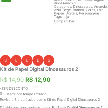
dinossauros-2
Categorias:
Dinossauros
,
Amarelo
,
Azul
,
Bege
,
Branco
,
Cores
,
Loja
,
Papeis Digitais
,
Personagens
Tags:
loja
Compartilhar:
Kit de Papel Digital Dinossauros 2
O
O
R$
14,90
R$
12,90
preço
preço
-13% DESCONTO
Oferta por tempo limitado
original
atual
Reviva a Era Jurássica com o Kit de Papel Digital Dinossauros 2
era:
é:
Dê vida aos seus projetos com o
Kit Papel Digital Dinossauros 2
: