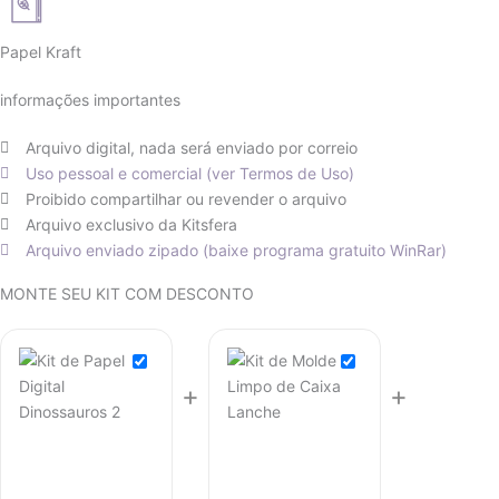
Papel Kraft
informações importantes
Arquivo digital, nada será enviado por correio
Uso pessoal e comercial (ver Termos de Uso)
Proibido compartilhar ou revender o arquivo
Arquivo exclusivo da Kitsfera
Arquivo enviado zipado (baixe programa gratuito WinRar)
O
O
O
O
O
O
MONTE SEU KIT COM DESCONTO
preço
preço
preço
preço
preço
preço
atual
original
original
atual
original
atual
é:
era:
era:
é:
era:
é:
+
+
R$ 12,90.
R$ 14,90.
R$ 14,90.
R$ 7,45.
R$ 11,80.
R$ 5,90.