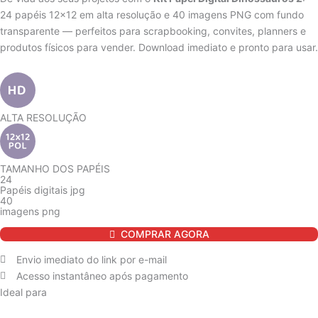
24 papéis 12×12 em alta resolução e 40 imagens PNG com fundo
R$ 14,90.
R$ 12,90.
transparente — perfeitos para scrapbooking, convites, planners e
produtos físicos para vender. Download imediato e pronto para usar.
ALTA RESOLUÇÃO
TAMANHO DOS PAPÉIS
24
Papéis digitais jpg
40
imagens png
Kit
COMPRAR AGORA
de
Papel
Envio imediato do link por e-mail
Digital
Acesso instantâneo após pagamento
Dinossauros
Ideal para
2
quantidade