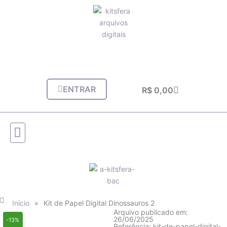
Ir
para
o
conteúdo
ENTRAR
Carrinho
R$
0,00
Início
»
Kit de Papel Digital Dinossauros 2
Arquivo publicado em:
26/06/2025
-13%
Referência: kit-de-papel-digital-