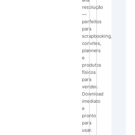
resolução
—
perfeitos
para
scrapbooking,
convites,
planners
e
produtos
físicos
para
vender.
Download
imediato
e
pronto
para
usar.