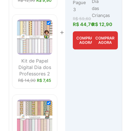
R$
12,90
R$
9,90
Dia
Pague
das
3
Crianças
R$
59,60
R$
44,70
R$
12,90
+
COMPRAR
COMPRAR
AGORA
AGORA
Kit de Papel
Digital Dia dos
Professores 2
R$
14,90
R$
7,45