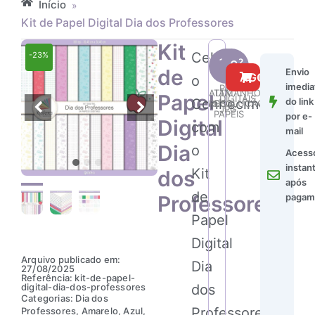
Início
»
Kit de Papel Digital Dia dos Professores
Kit
Celebre
-23%
Kit
24
de
Envio
de
COMPRAR AGORA
o
imedia
Papel
PAPÉIS
ALTA
TAMANHO
Papel
DIGITAIS
Conhecimento
Digital
do link
RESOLUÇÃO
DOS
JPG
PAPÉIS
Dia
por e-
Digital
com
dos
mail
Professores
Dia
o
Acess
quantidade
instan
Kit
dos
após
de
Professores
pagam
Papel
Digital
Arquivo publicado em:
Dia
27/08/2025
Referência: kit-de-papel-
digital-dia-dos-professores
dos
Categorias:
Dia dos
Professores
Professores
,
Amarelo
,
Azul
,