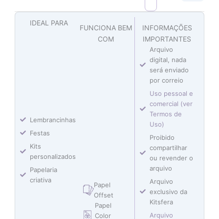
IDEAL PARA
FUNCIONA BEM
INFORMAÇÕES
COM
IMPORTANTES
Arquivo
digital, nada
será enviado
por correio
Uso pessoal e
comercial (ver
Termos de
Lembrancinhas
Uso)
Festas
Proibido
Kits
compartilhar
personalizados
ou revender o
arquivo
Papelaria
criativa
Arquivo
Papel
exclusivo da
Offset
Kitsfera
Papel
Arquivo
Color