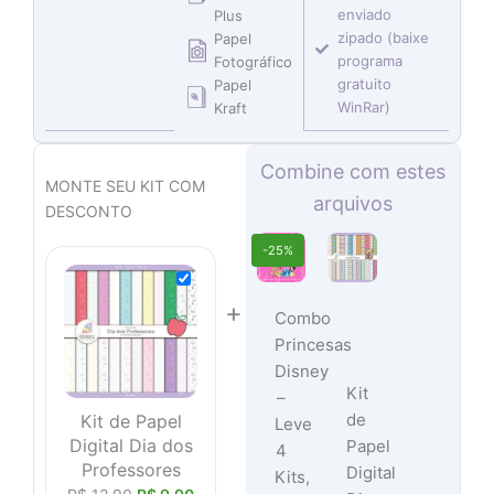
enviado
Plus
zipado (baixe
Papel
programa
Fotográfico
gratuito
Papel
WinRar)
Kraft
O
O
O
O
O
O
Combine com estes
preço
preço
preço
preço
preço
preço
MONTE SEU KIT COM
arquivos
original
original
original
atual
atual
atual
DESCONTO
era:
era:
era:
é:
é:
é:
O
O
-25%
R$ 12,90.
R$ 14,90.
R$ 14,90.
R$ 7,45.
R$ 7,45.
R$ 9,90.
preço
preço
original
atual
+
era:
é:
Combo
R$ 59,60.
R$ 44,70.
Princesas
Disney
Kit
–
de
Kit de Papel
Leve
Digital Dia dos
Papel
4
Professores
Digital
Kits,