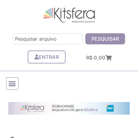
Ir
para
o
conteúdo
Pesquisar
PESQUISAR
ENTRAR
Carrinho
R$
0,00