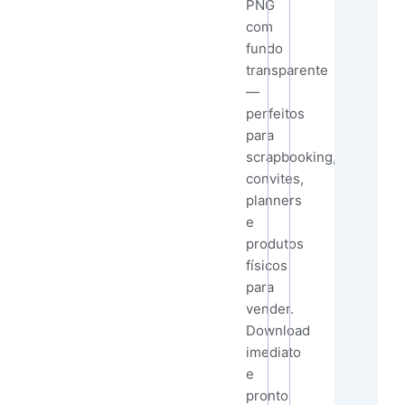
PNG
com
fundo
transparente
—
perfeitos
para
scrapbooking,
convites,
planners
e
produtos
físicos
para
vender.
Download
imediato
e
pronto