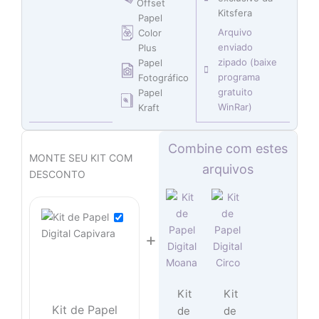
Offset
Kitsfera
Papel
Arquivo
Color
enviado
Plus
zipado (baixe
Papel
programa
Fotográfico
gratuito
Papel
WinRar)
Kraft
O
O
O
O
O
O
Combine com estes
preço
preço
preço
preço
preço
preço
MONTE SEU KIT COM
arquivos
original
original
atual
original
atual
atual
DESCONTO
era:
era:
é:
era:
é:
é:
R$ 12,90.
R$ 14,90.
R$ 12,90.
R$ 14,90.
R$ 7,45.
R$ 6,45.
+
Kit
Kit
Kit de Papel
de
de