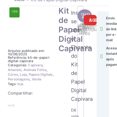
Kit
Inspire-
-13%
Kit
24
35
de
Envio
de
COMPRAR AGORA
se
imedia
Papel
PAPÉIS
IMAGENS
ALTA
TAMANHO
Papel
DIGITAIS
PNG
com
Digital
do link
RESOLUÇÃO
DOS
JPG
PAPÉIS
Capivara
por e-
Digital
o
quantidade
mail
Capivara
Encanto
Acess
Arquivo publicado em:
instan
10/06/2025
do
Referência: kit-de-papel-
após
digital-capivara
Kit
pagam
Categorias:
Capivara
,
Amarelo
,
Animais Fofos
,
de
Cores
,
Loja
,
Papeis Digitais
,
Personagens
,
Verde
Papel
Tags:
loja
Digital
Compartilhar:
Capivara
Dê
vida