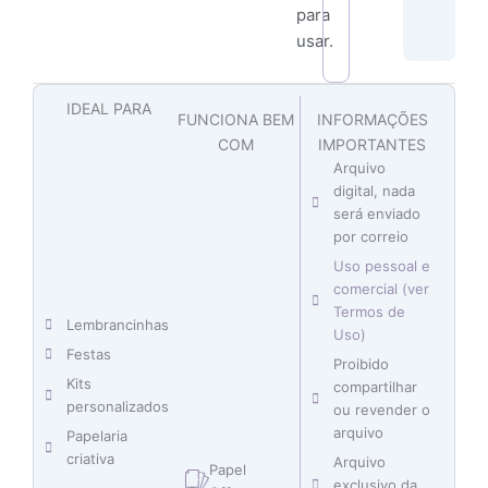
para
usar.
IDEAL PARA
FUNCIONA BEM
INFORMAÇÕES
COM
IMPORTANTES
Arquivo
digital, nada
será enviado
por correio
Uso pessoal e
comercial (ver
Termos de
Lembrancinhas
Uso)
Festas
Proibido
Kits
compartilhar
personalizados
ou revender o
arquivo
Papelaria
criativa
Arquivo
Papel
exclusivo da