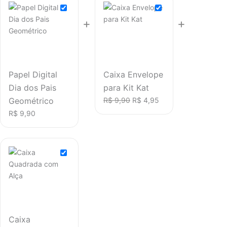
era:
é:
era:
é:
+
+
R$ 9,90.
R$ 4,95.
R$ 9,90.
R$ 4,95.
Papel Digital
Caixa Envelope
Dia dos Pais
para Kit Kat
Geométrico
R$
9,90
R$
4,95
R$
9,90
Caixa