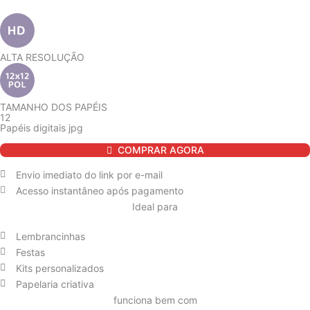
ALTA RESOLUÇÃO
TAMANHO DOS PAPÉIS
12
Papéis digitais jpg
Papel
COMPRAR AGORA
Digital
Dia
Envio imediato do link por e-mail
dos
Acesso instantâneo após pagamento
Pais
Ideal para
Geométrico
quantidade
Lembrancinhas
Festas
Kits personalizados
Papelaria criativa
funciona bem com