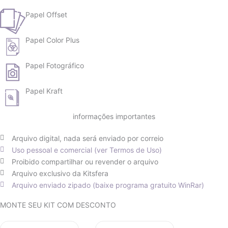
Papel Offset
Papel Color Plus
Papel Fotográfico
Papel Kraft
informações importantes
Arquivo digital, nada será enviado por correio
Uso pessoal e comercial (ver Termos de Uso)
Proibido compartilhar ou revender o arquivo
Arquivo exclusivo da Kitsfera
Arquivo enviado zipado (baixe programa gratuito WinRar)
O
O
O
O
MONTE SEU KIT COM DESCONTO
preço
preço
preço
preço
original
atual
original
atual