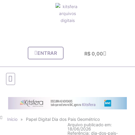
Ir
para
o
conteúdo
ENTRAR
Carrinho
R$
0,00
Início
»
Papel Digital Dia dos Pais Geométrico
Arquivo publicado em:
18/06/2026
Referência: dia-dos-pais-