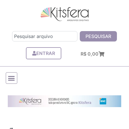
Ir
para
o
conteúdo
Pesquisar
PESQUISAR
ENTRAR
Carrinho
R$
0,00