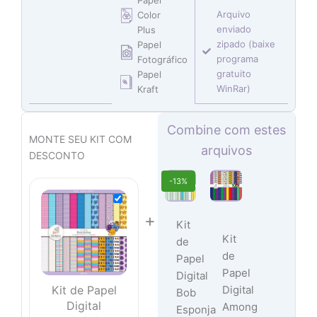
Papel
Arquivo
Color
enviado
Plus
zipado (baixe
Papel
programa
Fotográfico
gratuito
Papel
WinRar)
Kraft
O
O
O
O
O
O
Combine com estes
preço
preço
preço
preço
preço
preço
MONTE SEU KIT COM
arquivos
original
original
atual
original
atual
atual
DESCONTO
era:
era:
é:
era:
é:
é:
O
O
-13%
R$ 17,70.
R$ 11,80.
R$ 12,90.
R$ 14,90.
R$ 8,85.
R$ 5,90.
preço
preço
original
atual
+
era:
é:
Kit
R$ 14,90.
R$ 12,90.
Kit
de
de
Papel
Papel
Digital
Digital
Kit de Papel
Bob
Digital
Among
Esponja