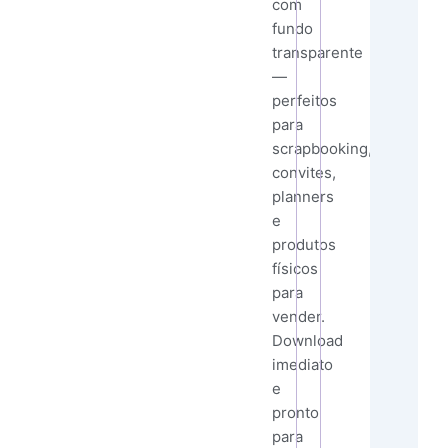
com
fundo
transparente
—
perfeitos
para
scrapbooking,
convites,
planners
e
produtos
físicos
para
vender.
Download
imediato
e
pronto
para