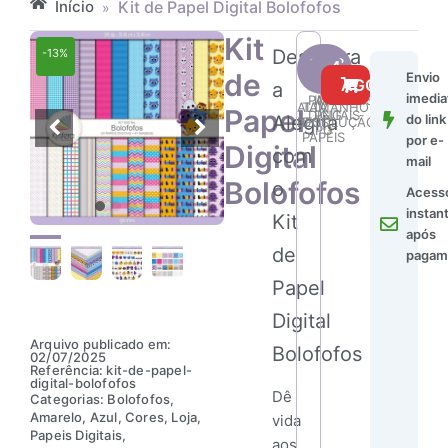
Início
Kit de Papel Digital Bolofofos
»
Kit
Descubra
-13%
Kit
24
47
de
Envio
de
COMPRAR AGORA
a
imedia
Papel
PAPÉIS
IMAGENS
ALTA
TAMANHO
Papel
DIGITAIS
PNG
Alegria
Digital
do link
RESOLUÇÃO
DOS
JPG
PAPÉIS
Bolofofos
por e-
Digital
com
quantidade
mail
Bolofofos
o
Acess
instan
Kit
após
de
pagam
Papel
Digital
Arquivo publicado em:
Bolofofos
02/07/2025
Referência: kit-de-papel-
digital-bolofofos
Dê
Categorias:
Bolofofos
,
Amarelo
,
Azul
,
Cores
,
Loja
,
vida
Papeis Digitais
,
aos