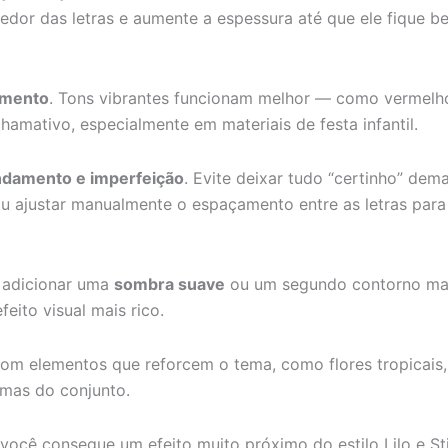
edor das letras e aumente a espessura até que ele fique bem
imento
. Tons vibrantes funcionam melhor — como vermelho
hamativo, especialmente em materiais de festa infantil.
ndamento e imperfeição
. Evite deixar tudo “certinho” dem
ou ajustar manualmente o espaçamento entre as letras para
e adicionar uma
sombra suave
ou um segundo contorno mais 
eito visual mais rico.
com elementos que reforcem o tema, como flores tropicais,
 mas do conjunto.
ocê consegue um efeito muito próximo do estilo Lilo e Sti