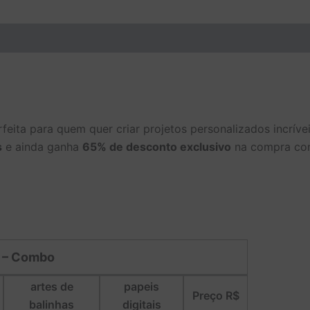
rfeita para quem quer criar projetos personalizados incrív
s
e ainda ganha
65% de desconto exclusivo
na compra con
 – Combo
artes de
papeis
Preço R$
balinhas
digitais