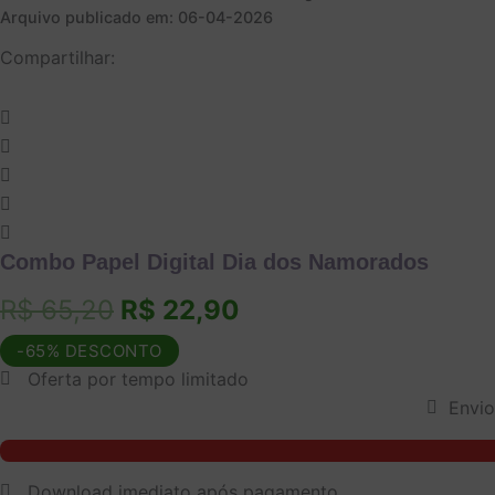
Arquivo publicado em: 06-04-2026
Compartilhar:
Combo Papel Digital Dia dos Namorados
O
O
R$
65,20
R$
22,90
preço
preço
-65% DESCONTO
Oferta por tempo limitado
original
atual
Envio
era:
é:
Combo
Papel
R$ 65,20.
R$ 22,90.
Digital
Download imediato após pagamento