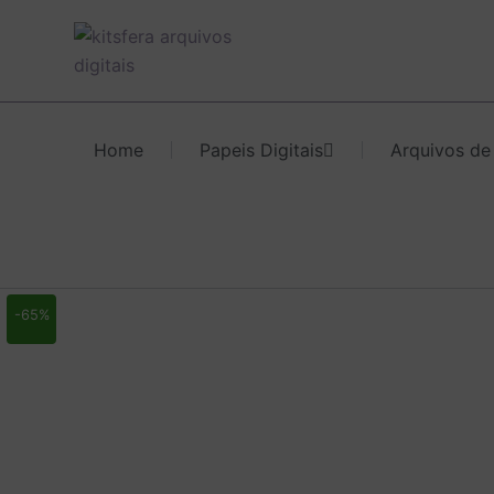
Ir
para
o
conteúdo
Home
Papeis Digitais
Arquivos de
-65%