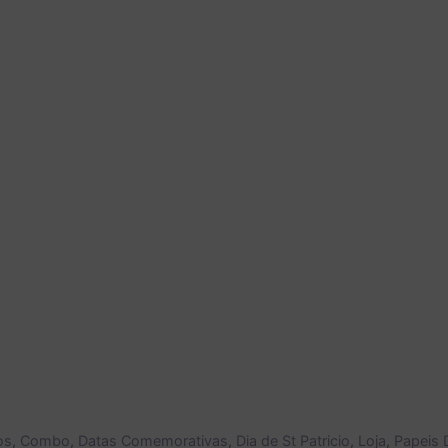
os
,
Combo
,
Datas Comemorativas
,
Dia de St Patricio
,
Loja
,
Papeis D