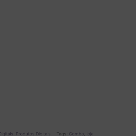
igitais
,
Produtos Digitais
Tags:
Combo
,
loja