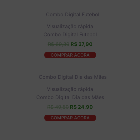
O
O
preço
preço
original
atual
Visualização rápida
Nome de usuário ou endereço de e-mail
era:
é:
Combo Digital Futebol
R$ 69,30.
R$ 27,90.
R$
69,30
R$
27,90
Senha
COMPRAR AGORA
Lembrar-me
O
O
preço
preço
original
atual
Visualização rápida
era:
é:
Combo Digital Dia das Mães
Esqueceu a senha?
R$ 49,50.
R$ 24,90.
R$
49,50
R$
24,90
COMPRAR AGORA