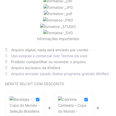
informações importantes
Arquivo digital, nada será enviado por correio
Uso pessoal e comercial (ver Termos de Uso)
Proibido compartilhar ou revender o arquivo
Arquivo exclusivo da Kitsfera
Arquivo enviado zipado (baixe programa gratuito WinRar)
O
O
O
O
MONTE SEU KIT COM DESCONTO
preço
preço
preço
preço
original
atual
original
atual
era:
é:
era:
é:
R$ 9,90.
R$ 4,95.
R$ 9,90.
R$ 4,95.
+
+