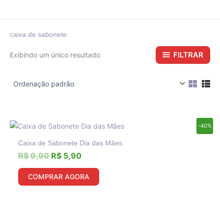
caixa de sabonete
FILTRAR
Exibindo um único resultado
O
O
-40%
preço
preço
Caixa de Sabonete Dia das Mães
original
atual
era:
é:
R$
9,90
R$
5,90
R$ 9,90.
R$ 5,90.
COMPRAR AGORA