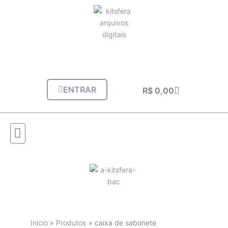
Ir
para
o
conteúdo
ENTRAR
Carrinho
R$
0,00
Início
Produtos
caixa de sabonete