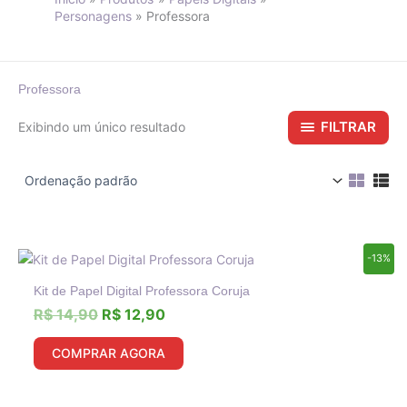
Personagens
Professora
Professora
FILTRAR
Exibindo um único resultado
O
O
-13%
preço
preço
Kit de Papel Digital Professora Coruja
original
atual
era:
é:
R$
14,90
R$
12,90
R$ 14,90.
R$ 12,90.
COMPRAR AGORA