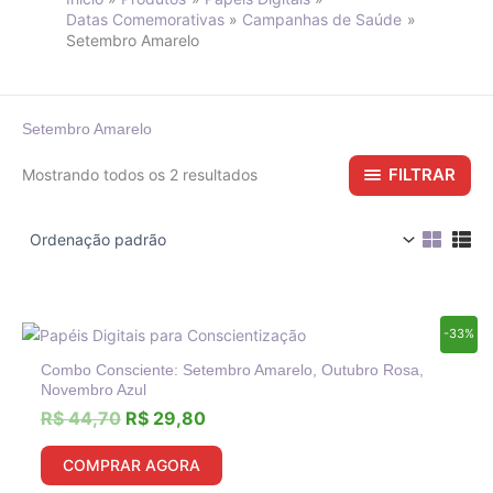
Datas Comemorativas
Campanhas de Saúde
Setembro Amarelo
Setembro Amarelo
FILTRAR
Mostrando todos os 2 resultados
O
O
-33%
preço
preço
Combo Consciente: Setembro Amarelo, Outubro Rosa,
original
atual
Novembro Azul
era:
é:
R$
44,70
R$
29,80
R$ 44,70.
R$ 29,80.
COMPRAR AGORA