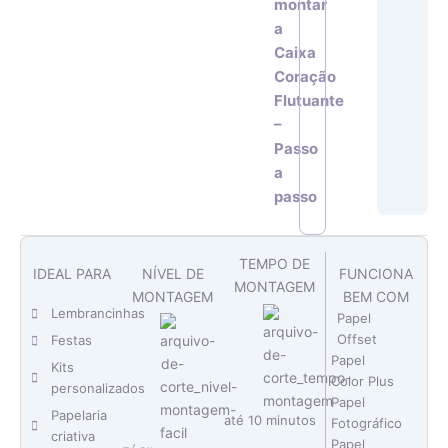
montar
a
Caixa
Coração
Flutuante
–
Passo
a
passo
TEMPO DE
IDEAL PARA
NÍVEL DE
FUNCIONA
MONTAGEM
MONTAGEM
BEM COM
Lembrancinhas
Papel
Offset
Festas
Papel
Kits
Color Plus
personalizados
Papel
Papelaria
até 10 minutos
Fotográfico
criativa
Papel