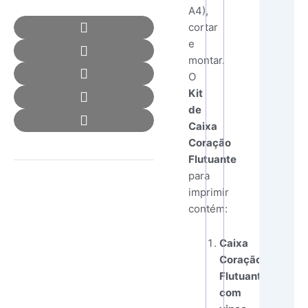
A4),
cortar
e
montar.
O
Kit
de
Caixa
Coração
Flutuante
para
imprimir
contém:
Caixa
Coração
Flutuante
com