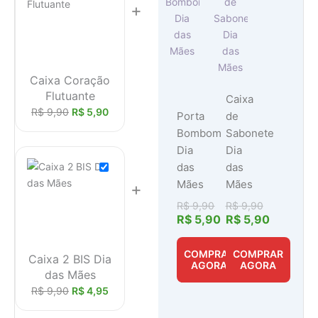
original
atual
original
atual
+
era:
é:
era:
é:
R$ 9,90.
R$ 5,90.
R$ 9,90.
R$ 5,90.
Caixa Coração
Flutuante
Caixa
R$
9,90
R$
5,90
Porta
de
Bombom
Sabonete
Dia
Dia
das
das
Mães
Mães
+
R$
9,90
R$
9,90
R$
5,90
R$
5,90
COMPRAR
COMPRAR
Caixa 2 BIS Dia
AGORA
AGORA
das Mães
R$
9,90
R$
4,95