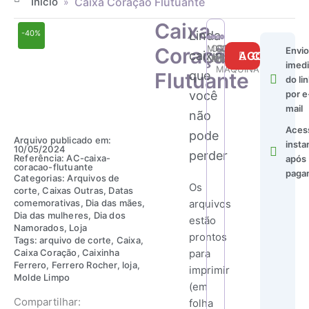
Início
Caixa Coração Flutuante
»
Caixa
Linda
-40%
Caixa
MOLDE
CORTE
CORTE
USO
Coração
Envio
Coração
caixinha
COMPRAR AGORA
LIMPO
MANUAL
COM
ILIMITADO
imedi
Flutuante
MÁQUINA
Flutuante
que
quantidade
do lin
você
por e
mail
não
Aces
pode
Arquivo publicado em:
insta
10/05/2024
perder
Referência: AC-caixa-
após
coracao-flutuante
paga
Categorias:
Arquivos de
Os
corte
,
Caixas Outras
,
Datas
comemorativas
,
Dia das mães
,
arquivos
Dia das mulheres
,
Dia dos
estão
Namorados
,
Loja
prontos
Tags:
arquivo de corte
,
Caixa
,
Caixa Coração
,
Caixinha
para
Ferrero
,
Ferrero Rocher
,
loja
,
imprimir
Molde Limpo
(em
Compartilhar:
folha