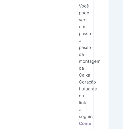
Você
pode
ver
um
passo
a
passo
da
montagem
da
Caixa
Coração
flutuante
no
link
a
seguir:
Como