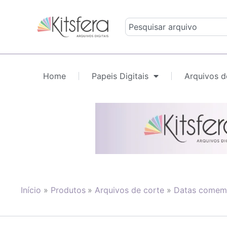
Ir
para
Pesquisar
o
conteúdo
Home
Papeis Digitais
Arquivos d
Início
Produtos
Arquivos de corte
Datas comemo