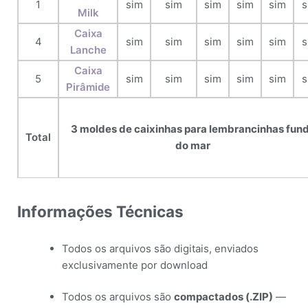
1
sim
sim
sim
sim
sim
s
Milk
Caixa
4
sim
sim
sim
sim
sim
s
Lanche
Caixa
5
sim
sim
sim
sim
sim
s
Pirâmide
3 moldes de caixinhas para lembrancinhas fun
Total
do mar
Informações Técnicas
Todos os arquivos são digitais, enviados
exclusivamente por download
Todos os arquivos são
compactados (.ZIP)
—