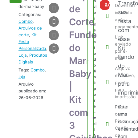
n
Transf
de
COMPRAR AGORA
Download
de
do-mar-baby
vi
Corte
sua
imediato
o
Categorias:
Fundo
i
Corte
após
festa
Combo
,
do
m
pagamento
Arquivos de
Mar
com
e
Fundo
corte
,
Kit
Baby
di
Link
esse
|
Festa
a
enviado
do
Kit
Kit
t
Personalizada
,
por e-
o
com
Loja
,
Produtos
Fundo
Mar
mail
d
3
Digitais
do
o
Caixinhas
Arquivo
Tags:
Combo
,
Baby
li
quantidade
Mar
exclusivo,
loja
n
pronto
k
para
|
Arquivo
p
para
publicado em:
imprimi
o
Kit
impressão
26-06-2026
r
e
Crie
Pague
com
-
com
uma
m
Pix ou
decoraç
3
ai
Cartão
encantad
l
de
A
com