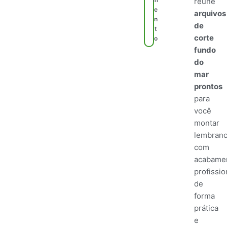
reúne
e
arquivos
n
de
t
corte
o
fundo
do
mar
prontos
para
você
montar
lembranc
com
acabame
profissio
de
forma
prática
e